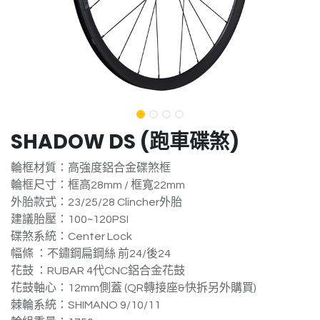
SHADOW DS (跑車碟煞)
輪框材質：高強度鋁合金碟煞框
輪框尺寸：框高28mm / 框寬22mm
外胎款式：23/25/28 Clincher外胎
建議胎壓：100~120PSI
碟煞系統：Center Lock
幅條 ：不鏽鋼扁鋼絲 前24/後24
花鼓 ：RUBAR 4代CNC鋁合金花鼓
花鼓軸心：12mm側蓋 (QR轉接座&快拆另外購買)
棘輪系統：SHIMANO 9/10/11